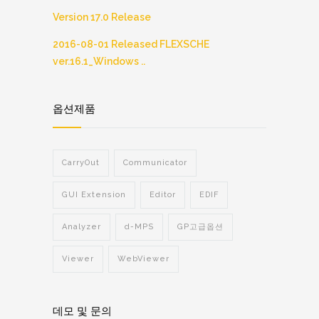
Version 17.0 Release
2016-08-01 Released FLEXSCHE
ver.16.1_Windows ..
옵션제품
CarryOut
Communicator
GUI Extension
Editor
EDIF
Analyzer
d-MPS
GP고급옵션
Viewer
WebViewer
데모 및 문의